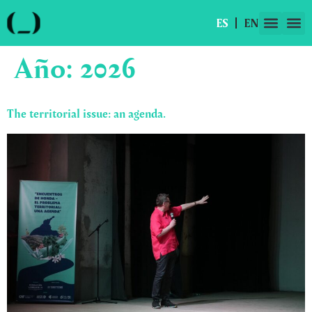
ES
EN
NUESTRO TR
ALIADOS 
OUR
STRATE
Año:
2026
The territorial issue: an agenda.